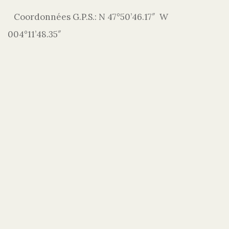
Coordonnées G.P.S.: N 47°50’46.17″ W
004°11’48.35″