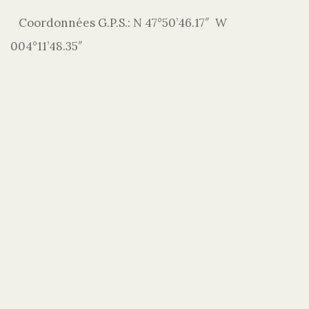
Coordonnées G.P.S.: N 47°50’46.17″ W
004°11’48.35″